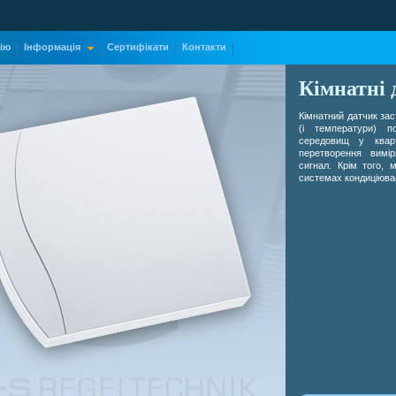
ію
Інформація
Сертифікати
Контакти
Кімнатні
Кімнатний датчик зас
(і температури) п
середовищ у кварт
перетворення вимір
сигнал. Крім того, 
системах кондиціюван