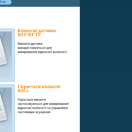
йли
Кімнатні датчики
RFF/RFTF
Кімнатні датчики
використовуються для
вимірювання відносної вологості
Гігростати кімнатні
RH-2
Гігростати кімнатні
застосовуються для вимірювання
відносної вологості та управління
системами осушення