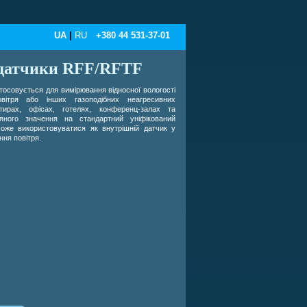
UA
|
RU
+380 44 531-37-01
 датчики RFF/RFTF
тосовується для вимірювання відносної вологості
овітря або інших газоподібних неагресивних
ирах, офісах, готелях, конференц-залах та
яного значення на стандартний уніфікований
може використовуватися як внутрішній датчик у
ня повітря.