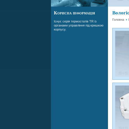
Вологі
Корисна інформація
Головна
Існує серія термостатів TR із
органами управління під кришкою
корпусу.