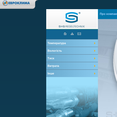
Про компан
Температура
Вологість
Тиск
Витрата
Інше